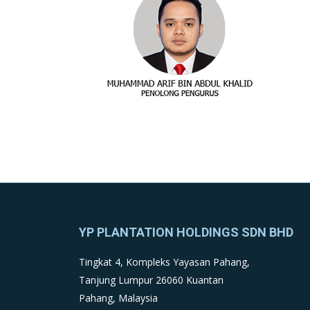
YP PLANTATION HOLDINGS SDN BHD
Tingkat 4, Kompleks Yayasan Pahang,
Tanjung Lumpur 26060 Kuantan
Pahang, Malaysia